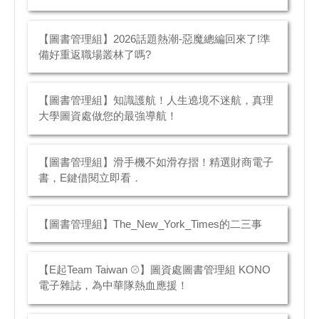
【圖書管理組】2026話題熱潮-惡魔總編回來了!準
備好重返職場叢林了嗎?
【圖書管理組】知識護航！人生遶境不迷航，真理
大學圖資處做您的最強導航！
【圖書管理組】滑手機不如滑存摺！精選財商電子
書，E鍵借閱立即看．
【圖書管理組】The_New_York_Times的二三事
【E起Team Taiwan ⚾】圖資處圖書管理組 KONO
電子雜誌，為中華隊熱血應援！